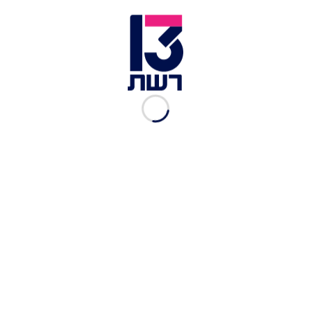
שאול אלוביץ' | צילום: רויטרס
"אכן כך. מדובר בהדלפה סלקטיבית שכללה גם פרטים
לא נכונים במפגיע על שהתרחש בלשכת השופטים,
ושהחסירה את העיקר מן הספר. בעקבות הדלפה זו,
החל רצף של פרסומים שגויים ומוטים שהתאפשרו
בשל העיקר שהושמט ממנה והוא המלצת בית המשפט
הנכבד לתביעה לשקול חזרה מאישום השוחד, לצד
פרסומים שגויים נוספים כאילו
עוד נמסר כי "כידוע, כלל הוא כי אין לקיים דיונים
בפגרה. בקשה זו הוגשה לראשונה אמש, כשבעוד