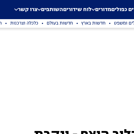
.
Application error: a clien
ים כפולים
מדורים
לוח שידורים
השותפים
צרו קשר
ים ומשפט
חדשות בארץ
חדשות בעולם
כלכלה וצרכנות
ת