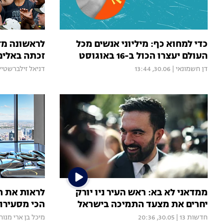
כדי למחוא כף: מיליוני אנשים מכל
העולם יעצרו הכול ב-16 באוגוסט
זכתה באליפות
דן חשמונאי
|
30.06, 13:44
דניאל זילברשטיין
ממדאני לא בא: ראש העיר ניו יורק
יחרים את מצעד התמיכה בישראל
הכי מסעירו
חדשות 13
|
30.05, 20:36
מיכל בן ארי מנור