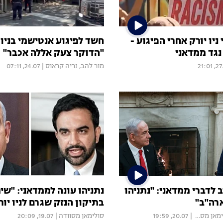
ניו יורק אחרי הפיגוע -
חשד לפיגוע אנטישמי בניו 
גד ממדאני
"הדוקר צעק אללה אכבר"
27.07
מור להב
,
נריה קראוס
|
24.07, 07:11
לדברי ממדאני: "נתניהו
נתניהו עונה לממדאני: "ש
ארה"ב"
בתיקון הנזק שגרם לניו יור
אן מסוודה
|
20.07, 19:59
סולימאן מסוודה
|
19.07, 20:09