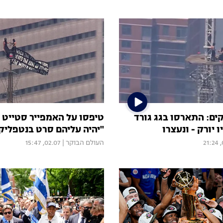
ם: התארסו בגג גורד
טיפסו על האמפייר סטייט ו
 יורק - ונעצרו
"יהיה עליהם סרט בנטפליק
0
העולם הבוקר
|
02.07, 15:47