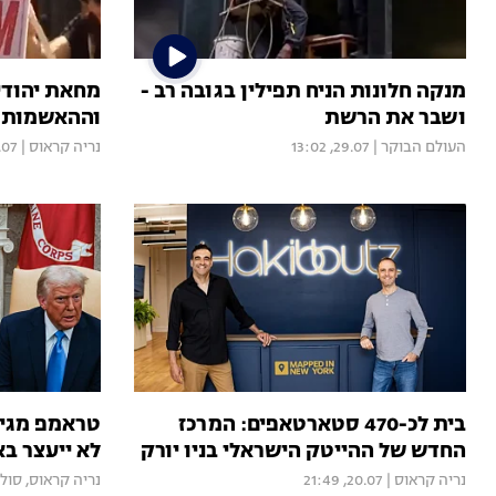
מנקה חלונות הניח תפילין בגובה רב -
מחאת יהודי 
ושבר את הרשת
וההאשמות נ
העולם הבוקר
|
29.07, 13:02
נריה קראוס
|
, 21:01
בית לכ-470 סטארטאפים: המרכז
טראמפ מגיב 
החדש של ההייטק הישראלי בניו יורק
לא ייעצר ב
נריה קראוס
|
20.07, 21:49
נריה קראוס
,
סולימ