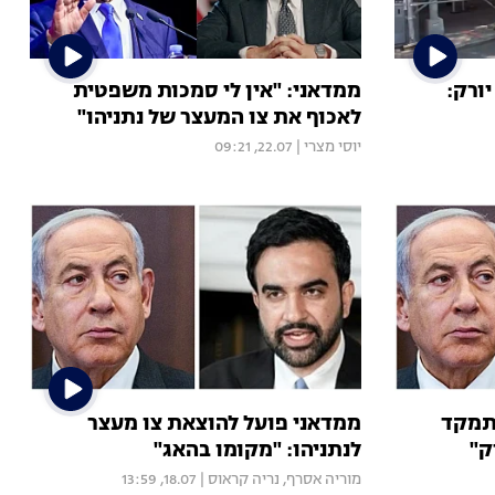
יורק:
ממדאני: "אין לי סמכות משפטית
לאכוף את צו המעצר של נתניהו"
יוסי מצרי
|
22.07, 09:21
יתמקד
ממדאני פועל להוצאת צו מעצר
ק"
לנתניהו: "מקומו בהאג"
מוריה אסרף
,
נריה קראוס
|
18.07, 13:59