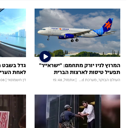
המרוץ לניו יורק מתחמם: "ישראייר"
גדל בשבט מב
תפעיל טיסות לארצות הברית
לאחת הערים
העולם הבוקר
,
מערכת Mood
|
אתמול, 15:48
דן חשמונאי
|
 17:03