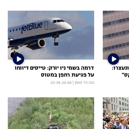
נעצרו:
דרמה בשמי ניו יורק: טייסים דיווחו
ס"
על פגיעת רחפן במטוס
נגה ניר נאמן
|
30.06, 20:38