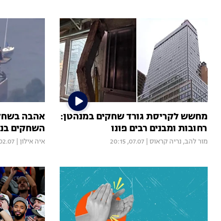
מחשש לקריסת גורד שחקים במנהטן:
אהבה בשחקי
רחובות ומבנים רבים פונו
השחקים בניו
מור להב
,
נריה קראוס
|
07.07, 20:15
איה אילון
|
2.07, 21:24