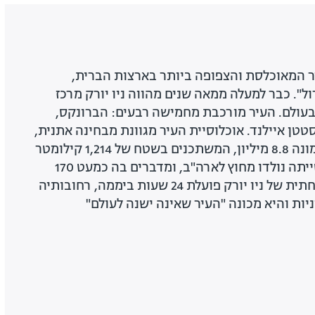
עיר המאוכלסת והצפופה ביותר בארצות הברית,
ל". כבר למעלה ממאה שנים מהווה ניו יורק מרכז
בעולם. העיר מורכבת מחמישה רבעים: הברונקס,
סטטן איילנד. אוכלוסיית העיר מגוונת מבחינה אתנית,
נכון לשנת 2020 ניו יורק מונה 8.8 מיליון, המשתכנים בשטח של 1,214 קילומטר
רבוע. 36 אחוזים מאוכלוסייתה נולדו מחוץ לארה"ב, ומדברים בה כמעט 170
שפות שונות. הרכבת התחתית של ניו יורק פועלת 24 שעות ביממה, רחובותיה
ניות והיא מכונה "העיר שאינה ישנה לעולם"