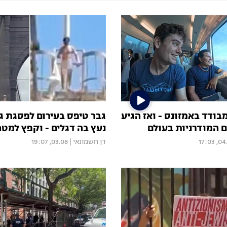
ודד באמזונס - ואז הגיע
גבר טיפס בעירום לפסגת ג
 המודרניות בעולם
נעץ בה דגלים - וקפץ למטה
04.08,
דן חשמונאי
|
03.08, 19:07