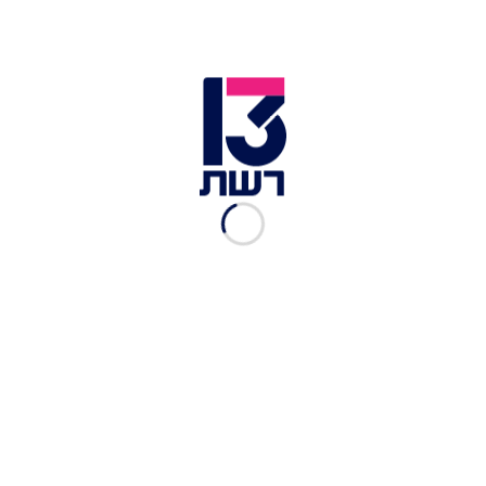
התחזית: עלייה קלה
בטמפרטורות, הים מסוכן
לרחצה
טל שמאי
|
27.07, 06:57
אירופה בוערת: מאות אלפים
נמלטו מבתיהם בספרד וצרפת
העולם הבוקר
|
26.07, 12:55
התחזית: ירידה בטמפרטורות,
לקראת הכבדה בעומס החום
בהמשך השבוע
טל שמאי
|
26.07, 07:19
התחזית לשבת: התחממות
קלה, הים מסוכן לרחצה
טל שמאי
|
25.07, 07:37