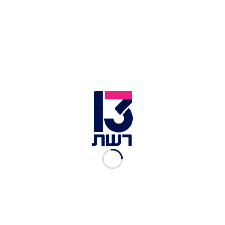
עוד בחדשות 13:
ביום כיפור: שני הרוגים מירי סמוך לבית כנסת
בגרמניה
דוח: גל תקריות אנטישמיות בארה"ב מאז הטבח
בפיטסבורג
2 ישראלים הותקפו בוורשה: "קראו 'לשחרר את עזה' –
והיכו אותנו"