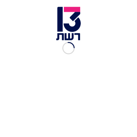
עמית טריינין - במדרכות בארי - יום | צילום: באדיבות זכרון עוטף,
בצלאל אקדמיה לאמנות ועיצוב ירושלים
מה התגובות שאתם מקבלים מתושבי
העוטף?
המיזם מתקבל בצורה מדהימה ומפתיעה בציבור, אבל,
כפי ששאלת, התגובות שהכי נוגעות ללב הן של תושבי
העוטף עצמו. תושבת אחת מיישובי העוטף כתבה:
"עברנו על כל היצירות, לכל אחד מאיתנו הייתה
יצירה אחרת שהאירה והרחיבה את הלב ואחרת
שכיווצה בגלל זיכרון העולם והבית שלנו שלא יחזרו
שוב. תודה על המיזם החשוב הזה".