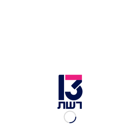
תוכלו לשלב את הביקור במשק עם ביקור
בעינות
ציפורי
או
בגן לאומי ציפורי
הממוקם מספר דקות
נסיעה מהמשק. בנוסף מקטע 12 של שביל ישראל
מתחיל באלון הגליל.
ימים ושעות פעילות
: שישי-שבת 15:00-10:00
ווייז:
דבש משק אופיר