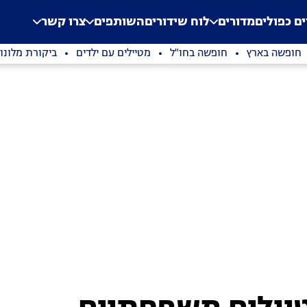
.
Application error: a clien
ים כפולים
מדורים
לוח שידורים
השותפים
צרו קשר
חופשה בארץ
חופשה בחו"ל
מטיילים עם ילדים
ביקורת מלונו