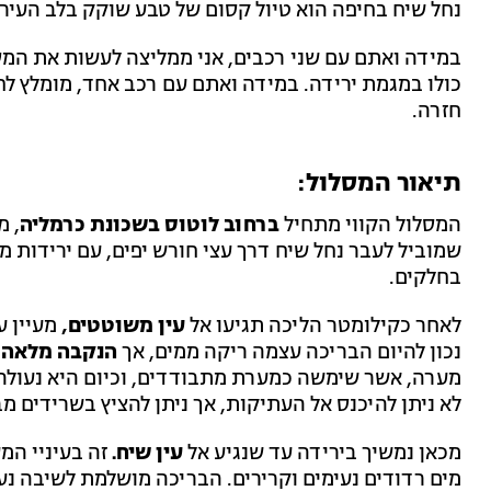
נחל שיח בחיפה הוא טיול קסום של טבע שוקק בלב העיר, 
במידה ואתם עם שני רכבים, אני ממליצה לעשות את המס
כולו במגמת ירידה. במידה ואתם עם רכב אחד, מומלץ לח
חזרה.
תיאור המסלול:
המסלול הקווי מתחיל
ברחוב לוטוס בשכונת כרמליה
, מ
שמוביל לעבר נחל שיח דרך עצי חורש יפים, עם ירידות מת
בחלקים.
לאחר כקילומטר הליכה תגיעו אל
עין משוטטים,
מעיין ע
נכון להיום הבריכה עצמה ריקה ממים, אך
הנקבה מלאה ב
מערה, אשר שימשה כמערת מתבודדים, וכיום היא נעולה, 
לא ניתן להיכנס אל העתיקות, אך ניתן להציץ בשרידים מ
מכאן נמשיך בירידה עד שנגיע אל
עין שיח.
זה בעיניי המע
מים רדודים נעימים וקרירים. הבריכה מושלמת לשיבה נע