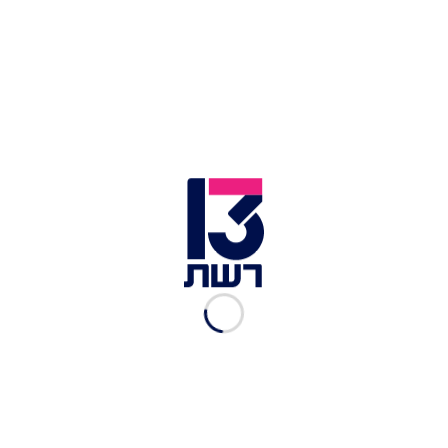
ליעדים מהממים ולשלב חופשה ועבודה.
במקום לקחת חופשה מלאה ולנתק מגע, עובדים
בוחרים לעבוד מרחוק ממקומות נעימים כמו כפרים
ים-תיכוניים, ערים אירופיות שקטות או ריזורטים
טרופיים - מה שצריך שתהיה גישה לאינטרנט חזק
ומהיר וקליטת טלפון סלולרי.
יותר ויותר אנשים מגלים שאפשר לשלב בין שגרת
העבודה ובין שינוי אווירה שמעניק תחושת חופש,
השראה והתחדשות. ולמעשה עבור רבים,
Workcation
הוא לא רק טרנד – אלא דרך חיים
חדשה.
♦
המלצה למלון המתאים ל-Workcation בקפריסין