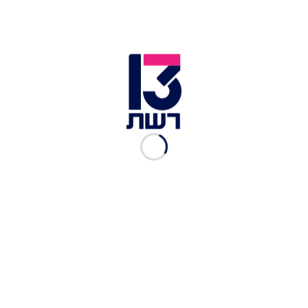
לכל כלי יש את היתרונות והחסרונות שלו. | צילום: שאטרסטוק
ג'מיני (GEMINI) של גוגל
ג'מני, בדומה לשני הכלים הקודמים המליץ בהתלהבות
על עצמו, אבל גם טרח לפרגן לשניים האחרים וזה מה
שהוא ענה:
כל שלושת כלי ה-AI שציינת - ג'מיני, צ'אט GPT וקלוד