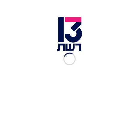
לביקור לילי, צפו ברגעים הגדולים של חברי שבט
בוהאיי:
עוד על "הישרדות
":
לחצו כאן – כדי לצפות בפרקים של הישרדות