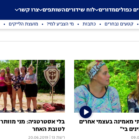
.
Application error: a clien
ים כפולים
מדורים
לוח שידורים
השותפים
צרו קשר
קטעים נבחרים
כתבות
מי הצביע למי?
מועצת הלייקים
תי מאמינה בעצמי אחרים
בלי אסטרטגיה: מני מוותר 
נים בי"
לטובת האחר
09.0
רשת 13
|
20.06.2019