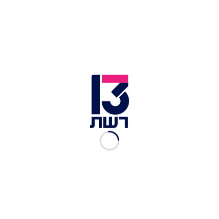
ירדן חנוכה - המותג ג׳ורדי – JOR – D אופנת רחוב גבוהה לגברים