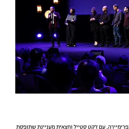
רימיירה, עם ז’קט סטייל וחצאית מעניינת שתופסת