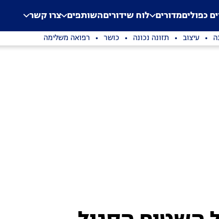
.
Application error: a clien
ים כפולים
מדורים
לוח שידורים
השותפים
צרו קשר
ה
עיצוב
תזונה נכונה
כושר
רפואה משלימה