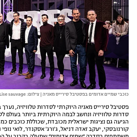
כוכבי שמיים אדומים בפסטיבל סירייס מאניה | צילום: Lise sauvage
פסטיבל סירייס מאניה היוקרתי לסדרות טלוויזיה, נערך 
סדרות טלוויזיה ונחשב לבמה היוקרתית ביותר בעולם לס
הגיעה גם נציגות ישראלית מכובדת, שכוללת כוכבים כמו מ
קורנובסקי, יעקב זאדה דניאל, ג'ורג' אסקנדר, לואי נופי
משתתפים בסדרה ״שמים אדומים״ שתעלה בקרוב על המסך 