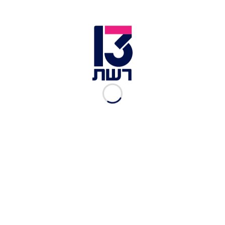
נעל נשית ללא עקב | צילום: shutterstock
3.
פרקטיות לאחסון
- בטיול האחרון שלי למדריד
נזכרתי כמה נעליים תופסות משקל ונפח. הנעליים
היחידות שהן חסרות משקל ונפח כמעט לחלוטין הן
נעלי בלרינה.
4.
רב עונתית-
סביר לחשוב כי הנעל מתאימה אך ורק
לעונות המעבר, שכן היא חצי פתוחה, אולם גם כאן
הרשו לי להפתיע אתכן! ישנן גרסאות מחוררות
ואווריריות לטובת הקיץ, ועדיין חוסכות לנו סידור