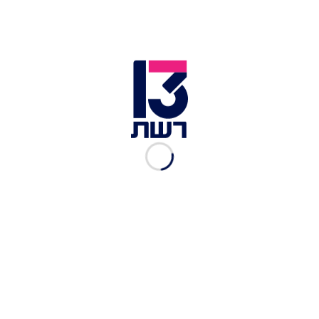
"Pi Plays Pokémon Sapphire" הוא ערוץ Twitch
פופולרי שהושק באוקטובר 2021 על ידי סטרימר
אנונימי בעל הכינוי ההולם WinningSequence. הערוץ
משדר בלייב כבר למעלה משנתיים רצופות ניסוי
פילוסופי/מתמטי: האם המספר פאי יוכל לנצח