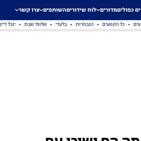
.
Application error: a clien
ים כפולים
מדורים
לוח שידורים
השותפים
צרו קשר
עים
כל הקטעים
הנבחרות
בלעדי
שלומי שבת
יובל דיין