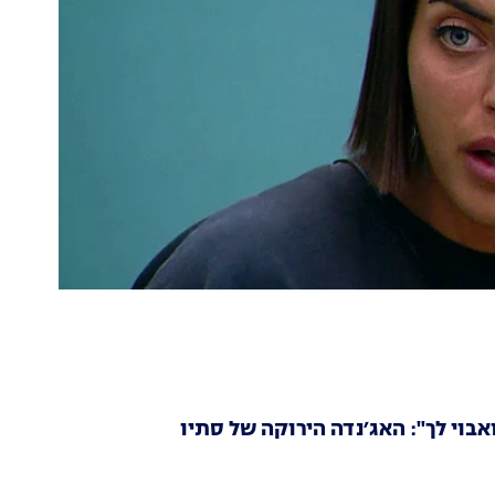
בוי לך": האג׳נדה הירוקה של סתיו