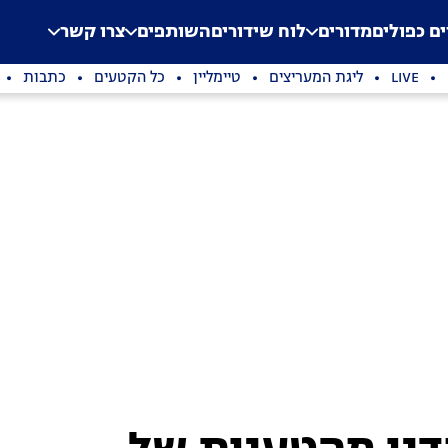
.
Application error: a clien
ים כפולים
מדורים
לוח שידורים
השותפים
צרו קשר
LIVE
ליגת המעריצים
טיימליין
כל הקטעים
כתבות