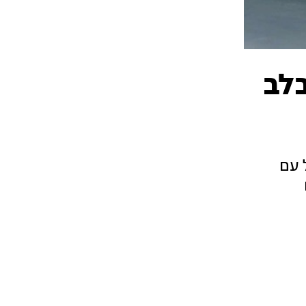
חקתי בלב
 עם