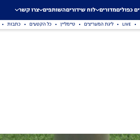
.
Application error: a clien
ים כפולים
מדורים
לוח שידורים
השותפים
צרו קשר
LIVE
ליגת המעריצים
טיימליין
כל הקטעים
כתבות