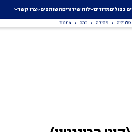
.
Application error: a clien
ים כפולים
מדורים
לוח שידורים
השותפים
צרו קשר
טלוויזיה
מוזיקה
במה
אמנות