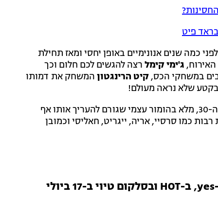
החסינות?
ראד פיט
ני כמה שנים אנונימיים באופן יחסי ומאז תחילת
האירוח,
ג'ימי קימל
רצה להגשים לכם חלום וכך
ים במשחקי הכס,
קיט הרינגטון
המשחק את דמותו
 בקטע שלא נראה מעולם!
ובכן, סוג של.. מדובר בקטע קומי מבויים בו הרינגטון בן ה-30, מלא בהומור עצמי שגורם להעריך אותו אף
בות כמו סרסיי, אריה, ייגריט, חאליסי וכמובן
י