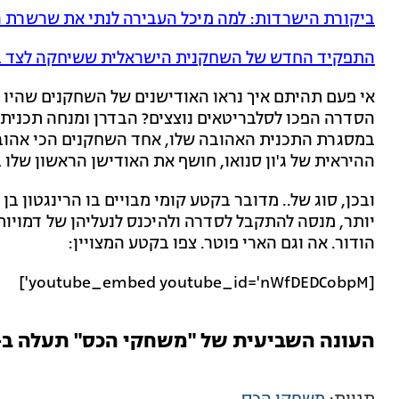
ביקורת הישרדות: למה מיכל העבירה לנתי את שרשרת 
התפקיד החדש של השחקנית הישראלית ששיחקה לצד ב
אי פעם תהיתם איך נראו האודישנים של השחקנים שהיו לפ
הסדרה הפכו לסלבריטאים נוצצים? הבדרן ומנחה תכנית 
במסגרת התכנית האהובה שלו, אחד השחקנים הכי אהוב
ההיראית של ג'ון סנואו, חושף את האודישן הראשון שלו
יותר, מנסה להתקבל לסדרה ולהיכנס לנעליהן של דמויות ר
הודור. אה וגם הארי פוטר. צפו בקטע המצויין:
[youtube_embed youtube_id='nWfDEDCobpM']
העונה השביעית של "משחקי הכס" תעלה ב-yes, ב-HOT ובסלקום טיוי ב-17 ביול