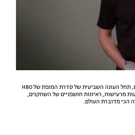
בעוד פחות משבוע לשמחת המעריצים כוססי הציפורניים, תחל העונה השביעית של סדרת המופת של HBO
ות מרעישות, ראיונות חושפניים של השחקנים,
 הכי מדוברת העולם.