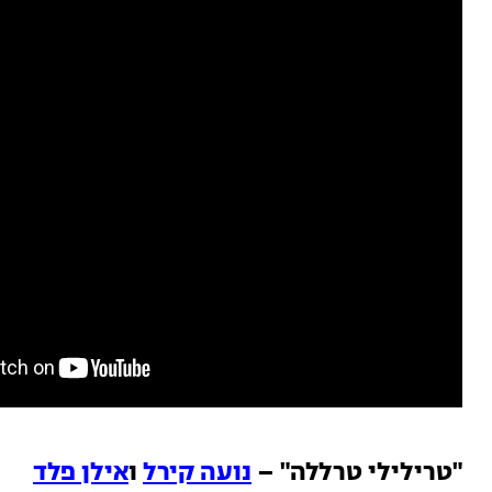
"טרילילי טרללה" –
נועה קירל
ו
אילן פלד