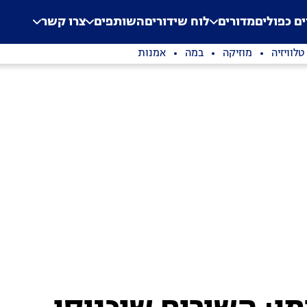
.
Application error: a clien
ים כפולים
מדורים
לוח שידורים
השותפים
צרו קשר
טלוויזיה
מוזיקה
במה
אמנות