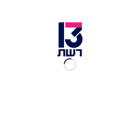
אירוע במיליונים: החתונה
שגרמה לעומר אדם וסשה
לעלות על מטוס
מערכת סלבס
|
28.05, 09:52
עומר אדם וסשה ישראלוביץ'
פרסמו תמונה זוגית ראשונה
רון פינקלשטיין
|
27.05, 18:58
עוד לפני החתונה המצופה:
הצעד הגדול הבא של עומר
אדם
ליעד צרפתי-הרשקוביץ
|
20.05, 13:05
עומר אדם וארוסתו הטרייה
השיקו זוגיות ופגשו את יעל
שלביה
מערכת סלבס
|
18.05, 09:16