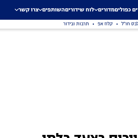
.
Application error: a clien
ים כפולים
מדורים
לוח שידורים
השותפים
צרו קשר
בס חו"ל
קלוז אפ
תרבות ובידור