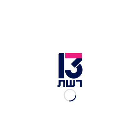
תעשיידע עורכות את קורס "עיר חכמה- שימוש
מושכל בחשמל והתייעלות אנרגטית". בשלישי האחרון
נערך אירוע חגיגי בשדרות בו הוצגו לילדי העיר כל
הפתרונות להתייעלות. לקחו חלק באירוע סמנכ"ל
השיווק והרגולציה בחברת חשמל
אורן הלמן
, יו"ר
תעשיידע
חיים רוסו
וראש העיר שדרות
אלון דוידי
.