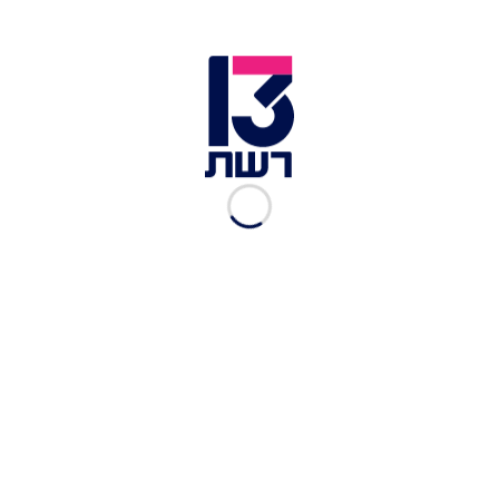
אור אחרי הזכייה: ״הדר
הפחידה אותי ולא אני אותה״
רשת 13
|
22.09.2024
"חשבתי עליהם רצים
למקלט": יוסי על היציאה
מהבית למצב בארץ
פותחים יום
|
22.09.2024
אירוע הגמר הגדול: כל
הלוקים הגדולים של דיירי
האח הגדול
רשת 13
|
22.09.2024