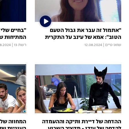
"אתמול זה עבר את גבול הטעם
"בחיים שלי 
הטוב": אמא של עינב על התקרית
המתיחות שע
שואו טיים
|
12.08.2024
רשת 13
|
08.2024
ההדחה של דיירת ותיקה וההעמדה
המחווה של 
להדחה של עידן - תקציר השבוע
העוגיות של