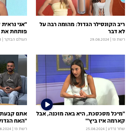
ריב הקונסילר הגדול: מהומה רבה על
"אני נראית 
לא דבר
פותחת את ה
רשת 13
|
29.08.2024
העולם הבוקר
|
4
"מיכל מסכסכת, היא באה מוכנה, אבל
קארמה איז ביץ'"
"האח הגדול
שחר נרדע
|
25.08.2024
רשת 13
|
8.2024