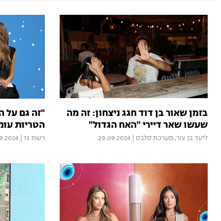
בזמן שאור בן דוד חגג ניצחון: זה מה
"זה גם על 
שעשו שאר דיירי "האח הגדול"
הטריות עומ
ליעד בן צור
,
מערכת סלבס
|
29.09.2024
רשת 13
|
09.2024