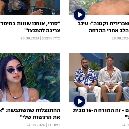
שברירית וקטנה": עינב
"סורי, אנחנו שונות במימדים
לב אחרי ההדחה
צריכה להתנצל"
28.08.202
צליל הופמן
|
26.08.2024
אתם קבעתם - זה המודח ה-16 מבית
ההתנצלות שהשתבשה: "א
"
את הרגשות שלי"
24.0
רשת 13
|
24.08.2024