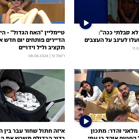
לא סבלתי ככה":
לו לעינב על העצבים
הדיירים פותחים יום חדש א
תקציב וליל וידויים
11.
רשת 13
|
08.08.2024
מלאני והדר: מתכון
איזה חתול שחור עבר בין הד
 החטוף אוהד בן עמי
כדור הבדולח משבש את הב