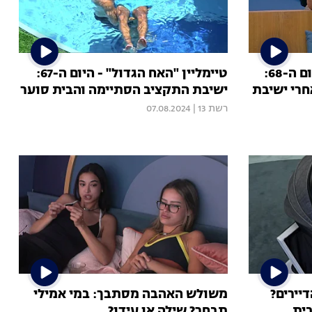
טיימליין "האח הגדול" - היום ה-68:
טיימליין "האח הגדול" - היום ה-67:
חרי ישיבת
ישיבת התקציב הסתיימה והבית סוער
רשת 13
|
07.08.2024
יירים?
משולש האהבה מסתבך: במי אמילי
ית
תבחר? שילה או עידן?