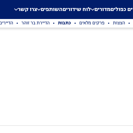
.
Application error: a clien
ים כפולים
מדורים
לוח שידורים
השותפים
צרו קשר
הצצות
פרקים מלאים
כתבות
הדיירת בר זוהר
הדיירים