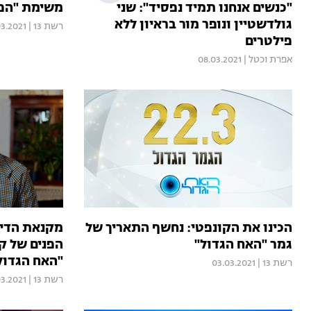
"כנשים אנחנו תמיד נפסיד": שני
משימת "הפח
גולדשטיין ונופר מור בראיון ללא
רשת 13
|
03.2021
פילטרים
אפרת וכטל
|
08.03.2021
הכינו את הקונפטי: נחשף התאריך של
מקנאת הדיי
גמר "האח הגדול"
הפנים של קא
"האח הגדול
רשת 13
|
03.03.2021
רשת 13
|
03.2021