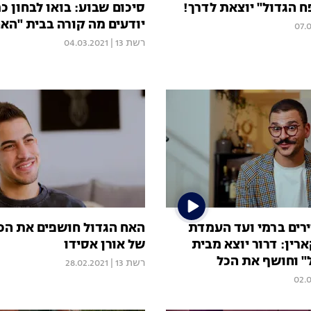
 הגדול" יוצאת לדרך!
סיכום שבוע: בואו לבחון 
יודעים מה קורה בבית "האח
07.
רשת 13
|
04.03.2021
רים ברמי ועד העמדת
האח הגדול חושפים את הכו
רין: דרור יוצא מבית
של אורן אסידו
" וחושף את הכל
רשת 13
|
28.02.2021
02.