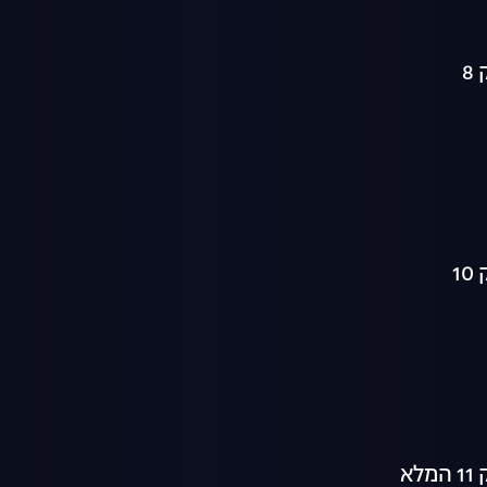
8
1
לא