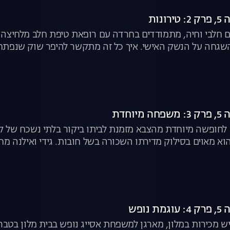
 גם חלבי וחיה, מתמודדים בחרדה עם רופאת טיפת חלב מלחיצ
שגחה על הנשק האישי. איך כל זה מתקשר להיפר שוק שנפתח 
חופשה מיוחדת מהצבא מזמנת לביתו ביקור בלתי נשכח של 
א מאוים בסילוק מדירתו השכורה בשל חובות. גידי ואילנה מ
שנות ה-80" לצפייה ישירה
ש מכירות במלון, מארגן למשפחת אסייג נופש בבית מלון בטבר