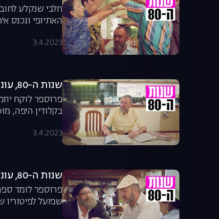
חלבי שנקלע לחוב
האתיופי ונכנס אי
3.4.2023
שנות ה-80, עונה 5, פרק 10: כך הולכים השותלים
פרוספר לוקח יוזמ
בקלודין היפה, מו
3.4.2023
שנות ה-80, עונה 5, פרק 11: עלילות בית הקשיש
פרוספר לומד ספר
שפועל לפיטוריו של