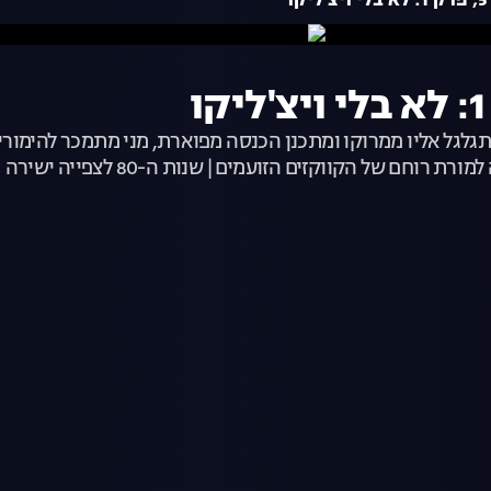
גל אליו ממרוקו ומתכנן הכנסה מפוארת, מני מתמכר להימורי
וחם של הקווקזים הזועמים | שנות ה-80 לצפייה ישירה