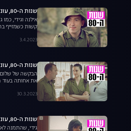
שנות ה-80, עונה 5, פרק 2: טירונות
אילנה וגידי, כמו
קשות כשמזייף בה
קלט מהשכונה? | שנות ה-80 לצפייה ישירה
3.4.2023
שנות ה-80, עונה 5, פרק 3: משפחה מיוחדת
הבקשה של שלום ל
את אחותה בעוד הו
שמתנגדת בתוקף למהלך | "
30.3.2023
שנות ה-80, עונה 5, פרק 4: עוגמת נופש
גידי, שהתמנה לאי