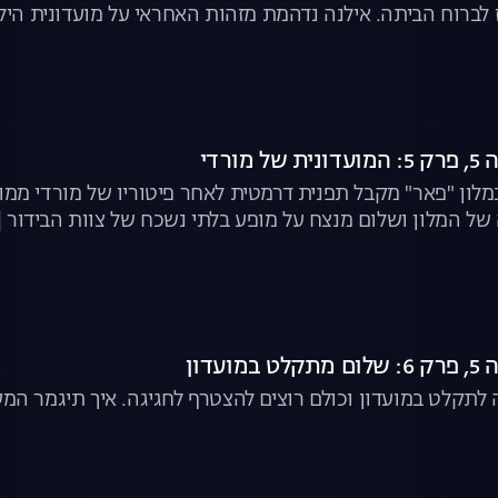
עז לברוח הביתה. אילנה נדהמת מזהות האחראי על מועדונית היל
פע מאחורי גבו של המנכ"ל הרשע והמופרע | שנות ה-80 לצפייה ישירה
לון "פאר" מקבל תפנית דרמטית לאחר פיטוריו של מורדי ממוע
 המלון ושלום מנצח על מופע בלתי נשכח של צוות הבידור | "שנות ה-80" ל
תקלט במועדון וכולם רוצים להצטרף לחגיגה. איך תיגמר המסי