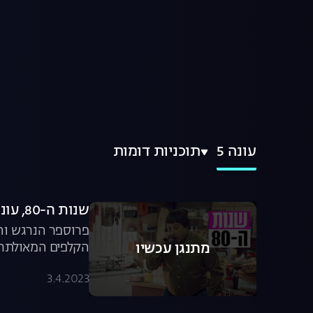
עונה 5
תוכניות דומות
שנות ה-80, עונה 5, פרק 1: לא בלי ויצ'ליקו
פרוספר הנרגש וה
הקלפים המאולתר ש
מתנגן עכשיו
הזועמים | שנות ה-80 לצפייה ישי
3.4.2023