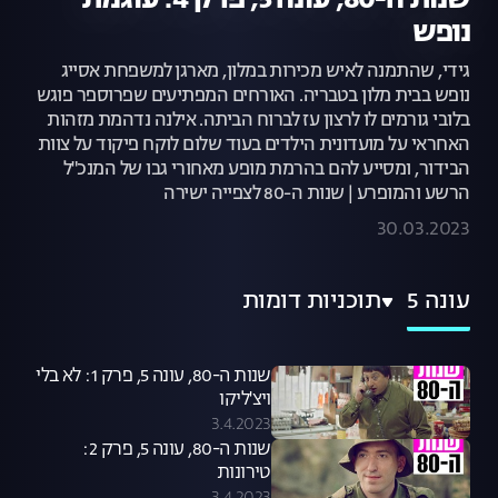
שנות ה-80, עונה 5, פרק 4: עוגמת
נופש
גידי, שהתמנה לאיש מכירות במלון, מארגן למשפחת אסייג
נופש בבית מלון בטבריה. האורחים המפתיעים שפרוספר פוגש
בלובי גורמים לו לרצון עז לברוח הביתה. אילנה נדהמת מזהות
האחראי על מועדונית הילדים בעוד שלום לוקח פיקוד על צוות
הבידור, ומסייע להם בהרמת מופע מאחורי גבו של המנכ"ל
הרשע והמופרע | שנות ה-80 לצפייה ישירה
30.03.2023
עונה 5
תוכניות דומות
שנות ה-80, עונה 5, פרק 1: לא בלי
ויצ'ליקו
3.4.2023
שנות ה-80, עונה 5, פרק 2:
טירונות