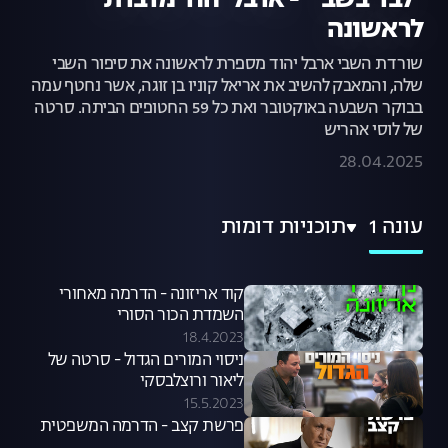
"לבד בשבי" - ארבל יהוד מדברת
לראשונה
שורדת השבי ארבל יהוד מספרת לראשונה את סיפור השבי
שלה, והמאבק להשיב את אריאל קוניו בן זוגה, אשר נחטף עמה
בבוקר השבעה באוקטובר ואת כל 59 החטופים הביתה. סרטה
של לוסי אהריש
28.04.2025
עונה 1
תוכניות דומות
קוד אריזונה - הדרמה מאחורי
השמדת הכור הסורי
18.4.2023
ניסוי המורים הגדול - סרטה של
ליאור ורוצלבסקי
15.5.2023
פרשת קצב - הדרמה המשפטית