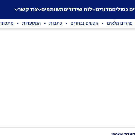
.
Application error: a clien
ים כפולים
מדורים
לוח שידורים
השותפים
צרו קשר
פרקים מלאים
קטעים נבחרים
כתבות
המסעדות
מתכוני
דת 100km