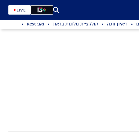
LIVE
ם
ריאיון זוכה
קולקציית מלונות בראון
זאפ Rest
סן פלגרינו