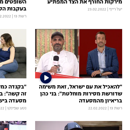
מירקות החורף את הצד המפתיע
השופטים מת
בעקבות הסר
יעל רייף
|
23.02.2022
רשת 13
|
2.2022
"להאכיל את עם ישראל, זאת משימה
"בקנדה כמע
שדורשת מסירות מוחלטת": בני כהן
זה קשה": בנ
בריאיון מהמסעדה
מסעדה ביש
רשת 13
|
22.02.2022
נטע שפינקו
|
022