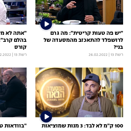
"יש פה טעות קריטית": מה גרם
"אתה לא מי
לרושפלד להתאכזב מהמסעדה של
בהלם קרב": 
בני?
קורס
רשת 13
|
26.02.2022
רשת 13
|
2.2022
100 ק"מ לא לבד: 3 מנות שמוציאות
"בוודאות טע