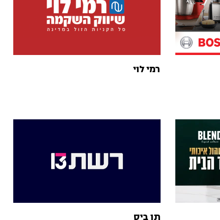
רמי לוי
תן ביס