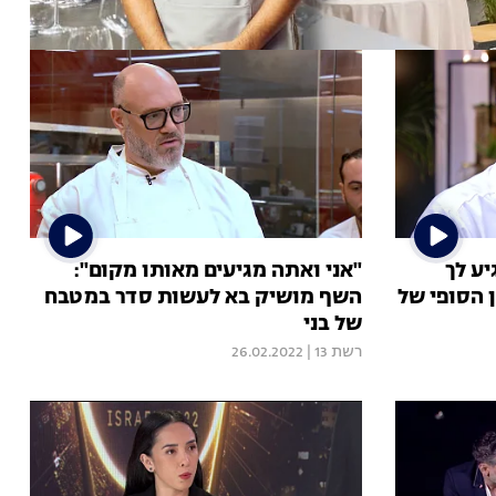
יע לך
"אני ואתה מגיעים מאותו מקום":
 הסופי של
השף מושיק בא לעשות סדר במטבח
של בני
רשת 13
|
26.02.2022