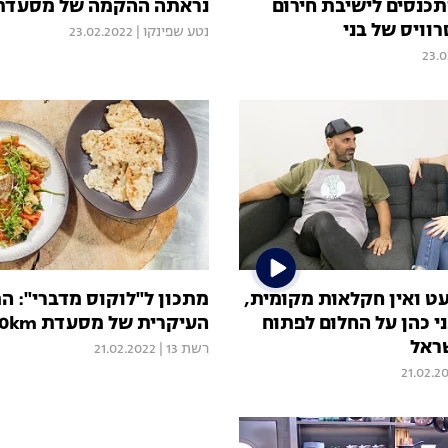
כנסים לישיבת חירום
נראתה ההקמה של מסעדת 00km
וויס של בני
נטע שפינקו
|
23.02.2022
23.0
ט ואין חקלאות מקומית,
מתכון ל"לוקוס מדברי": ה
י כהן על החלום לפתוח
העיקרית של מסעדת 100km
ראל
רשת 13
|
21.02.2022
21.02.2