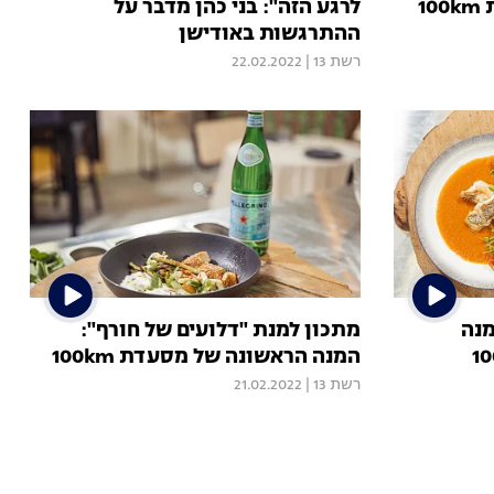
1
לרגע הזה": בני כהן מדבר על
ההתרגשות באודישן
רשת 13
|
22.02.2022
מנה
מתכון למנת "דלועים של חורף":
המנה הראשונה של מסעדת 100km
רשת 13
|
21.02.2022