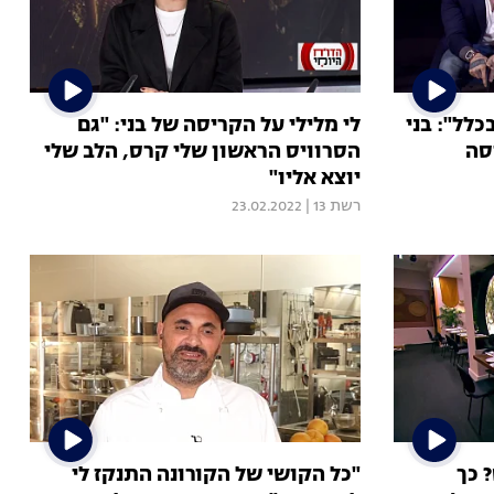
כלל": בני
לי מלילי על הקריסה של בני: "גם
סה
הסרוויס הראשון שלי קרס, הלב שלי
יוצא אליו"
רשת 13
|
23.02.2022
 כך
"כל הקושי של הקורונה התנקז לי