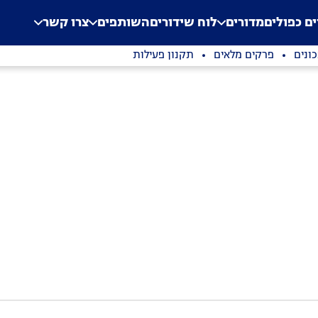
.
Application error: a clien
ים כפולים
מדורים
לוח שידורים
השותפים
צרו קשר
ונים
פרקים מלאים
תקנון פעילות