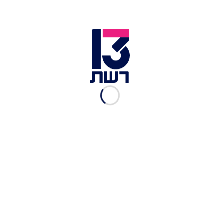
הרוגה ומספר פצועים
ישראלים בתאונת דרכים
בפנמה
אריאל כהן
|
13.05, 16:55
דיווח: טראמפ שוקל "ברצינות"
חזרה ללחימה עם איראן
אורי שאבי
|
12.05, 07:12
דיווח: חמינאי מעורב במו"מ
עם ארה"ב, שלא מצליחה
לאתר אותו
אריאל כהן
|
09.05, 11:12
הערכת ה-CIA: איראן תשרוד
חודשים במצור, נותרו לה 75%
מהמשגרים
אריאל כהן
|
07.05, 19:29
המודיעין האמריקני מעריך:
איראן לא התרחקה מפצצה