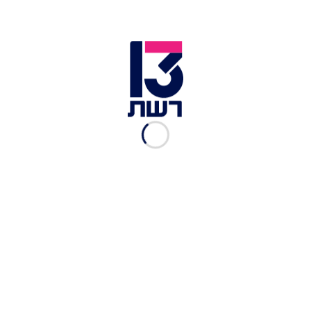
קורל אמא ל-2 ומתמודדת עם
מחלת מעיים ועם סטומה
פותחים יום
|
28.12.2025
עשה היסטוריה: מדליית כסף
ראשונה לישראל
באולימפיאדת החירשים
פותחים יום
|
21.12.2025
"מגבלה לא מגבילה":
המטפסת הפראלימפית
הישראלית הגיעה למקום
החמישי בעולם
פותחים יום
|
14.12.2025
סגן אלוף ישראל בטניס שולחן
פארלימפי: "המוגבלות קיימת
רק בראש"
פותחים יום
|
30.11.2025
הסיפור של יעלה: יושבת
בכיסא גלגלים וגולשת סקי