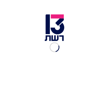
מי הדייר הראשון שיקבל
כרטיס לגמר?
האח הגדול
|
27.08.2023
"עונה שלמה אתה לא סובל
אותו, השבוע אתה כמו אח
שלו"
האח הגדול
|
27.08.2023
"אני לא הבדיחה שלך - אתה
הבדיחה שלי": הריב בין
המחנות בבית מחריף
האח הגדול
|
27.08.2023
"את תלמדי לא להוציא את
השם שלי מהפה שלך": אברהם
וסתיו פותחים את היום
בסערה
האח הגדול
|
27.08.2023
״חבל שלא הזמנתי רצועה, כדי
ששי תחבר לשניר״: ליאל פותח