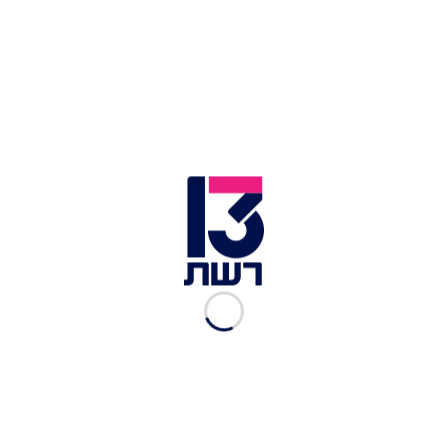
האהבה של עידן רייכל וזהבה
בן יפה וטהורה
אסף נבו
|
11.05.2017
סינגל חדש לפיינליסט אקס
פקטור יוסי שטרית
רשת 13
|
07.02.2017
מהפכה תרבותית חדשה
רשת 13
|
16.06.2016
הביטחון של אביגדור ליברמן
רשת 13
|
22.05.2016