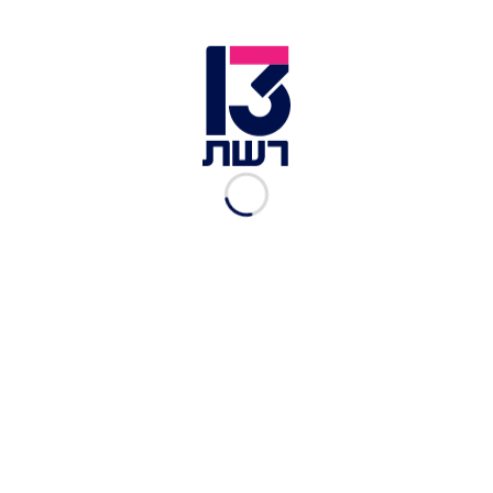
בכיר הארגון שנהרג היה
מעורב בפיגועי מנהרות
ירון שניידר
|
11.02.2017
"דוח המנהרות – הוכחה
שניצחנו"
31.01.2017
דוח המבקר על המנהרות וצוק
איתן ייחשף לציבור
דפנה ליאל, החדשות.
|
29.01.2017
דאגה ביישובי העוטף מהמצב
הנפיץ בגבול
25.01.2017