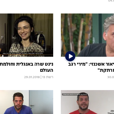
04.
אור אשכנזי: "מירי רגב
נינט שרה באנגלית וחולמת
מרתקת"
העולם
30.0
רשת 13
|
29.01.2018