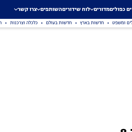
.
Application error: a clien
ים כפולים
מדורים
לוח שידורים
השותפים
צרו קשר
ים ומשפט
חדשות בארץ
חדשות בעולם
כלכלה וצרכנות
ת