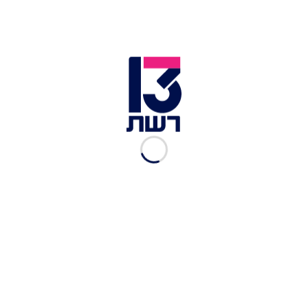
הלוק ששי חורשת עליו
והמחשוף של שניר | פותחות
עין
קורל מיכאלי
|
22.08.2023
לא נשארת חייבת: התגובה של
ספיר לאורי נגר הפילה אותנו
מהכיסא
לירון אשקורי
|
22.08.2023
"ספיר היא המתייפייפת
הראשית": ריאיון ההדחה עם
אורי נגר
דיאן שוורץ
|
22.08.2023
"מר אסטרטגיה": הדרמה
המלאה שגרמה לאורי נגר
לפרוש
האח הגדול
|
22.08.2023