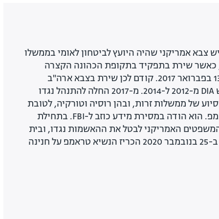
יש צבא אמריקני שהיה היועץ לביטחון לאומי בממשלו
 כאשר שירת בתפקיד בתקופת הכהונה הקצרה
ביותר, מ-22 בינואר ועד 13 בפברואר 2017. קודם לכן שירת בצבא ארה"ב
כלוטננט גנרל ושימש ראש DIA מ-2012 ל-2014. מ-2017 החלה להתנהל נגדו
יוע של ממשלות זרות, ובהן רוסיה וטורקיה, לטובת
קמפיין הבחירות של טראמפ. הוא הודה במסירת מידע כוזב ל-FBI. בתחילת
משרד המשפטים האמריקני לבטל את ההאשמות נגדו, ובית
המשפט השעה פעולה זו. ב-25 בנובמבר 2020 הכריז הנשיא טראמפ על חנינה