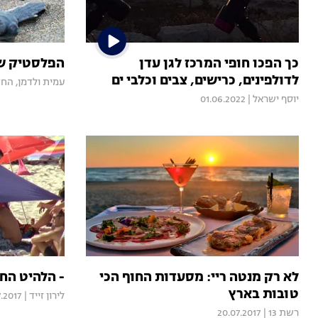
כך הפכו חופי המרכז לגן עדן
הפלסטיק שה
לדולפינים, כרישים, צבים וכלבי ים
עמית ולדמן, הח
יוסף ישראל
|
01.06.2022
לא רק מנטה ריי: מסעדות החוף הכי
- הלהיט הח
טובות בארץ
לירון זייד
|
.2017
רשת 13
|
20.07.2017