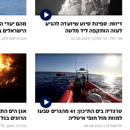
דיווח: ספינת סיוע שיועדה להגיע
מהם יעדי ה
לעזה הותקפה ליד מלטה
הישראלים בשנת
אור הלר
,
דני מולכו
|
02.05.2025
אבנית סטרולוב
,
טרגדיה בים התיכון: 41 מהגרים טבעו
אגן הים הת
למוות מול חופי איטליה
הרוגים בגל
חדשות 13
|
09.08.2023
נגה ניר נאמן
,
טל 