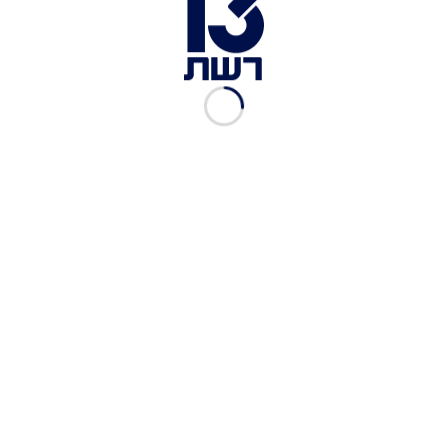
ביקשה להסיר שתלי סיליקון
בשל דליפה, בקופ"ח הסכימו
לממן רק אחד
הילה אלרואי
|
28.02.2023
בית הדין לעבודה למכבי:
תושבים במרכז יוכלו לקבל
טיפול בשיבא
מאיר מרציאנו
|
01.08.2022
תחזיר כסף בגין גבייה אסורה
של תרופות
יואב אבן, החדשות
|
31.01.2017
חלק מהרופאים מקבלים אישור
לעבוד עד גיל 75
11.01.2017
עוזבים את "לאומית",