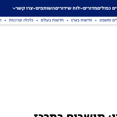
.
Application error: a clien
ים כפולים
מדורים
לוח שידורים
השותפים
צרו קשר
ים ומשפט
חדשות בארץ
חדשות בעולם
כלכלה וצרכנות
ת