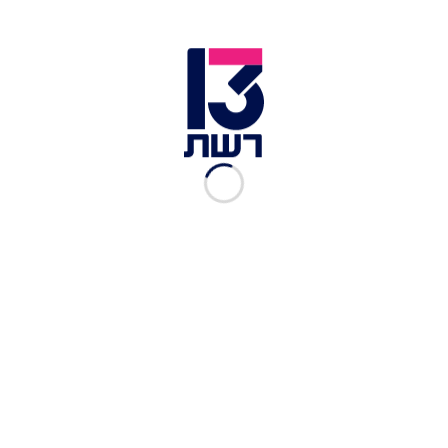
עשר שנים ללא יחסי מין עם
אשתו הסתיימו עם כריתת
איבר המין
רשת 13
|
07.12.2016
איך היחסים שלך עם אמא,
משפיעים על חיי המין שלך?
רשת 13
|
05.12.2016
גל פניות לסייע למ'
דפנה ליאל, החדשות.
|
01.12.2016
איך הנוף מהמשרד? זה מה
שקורה כשבונים בית מלון
צמוד לבניין משרדים
רשת 13
|
03.11.2016
שתי נשים חשודות שהכו