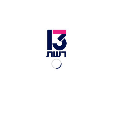
רצח יהודה דימנטמן: צה"ל
הודיע כי יהרוס בית מחבל
נוסף
אור הלר
|
12.01.2022
"צריך לגרש את הורי המחבל
לעזה"
עופר חדד, החדשות
|
16.08.2017
סוכל פיגוע בירושלים
שיבל כרמי מנסור
|
04.07.2017
בתי רוצחי אבו ח'דיר לא
ייהרסו
04.07.2017
3 תקפו חיילים ביצהר ונעצרו