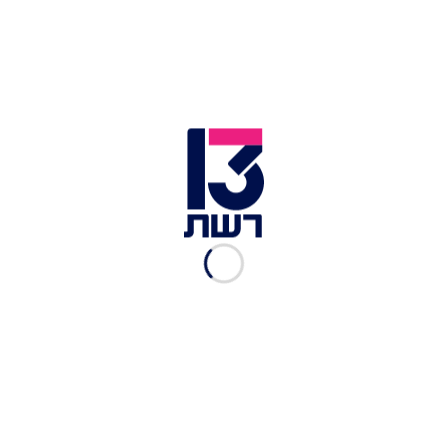
מחבל חיזבאללה הודה
בחקירה: "כולם ברחו אחרי
חיסול נסראללה"
אור הלר
|
15.10.2024
סגנו של נסראללה מאיים: "עוד
יגיעו טילים לחיפה ואחרי
חיפה"
אור הלר
|
15.10.2024
חוסר התיאום בנוגע לאיראן -
וחיסול נסראללה: תסכול גובר
בארה"ב
דני מולכו
|
09.10.2024
לאחר התקיפה הלילית:
אופטימיות זהירה כי האשם
סאפי א-דין חוסל
אור הלר
|
04.10.2024