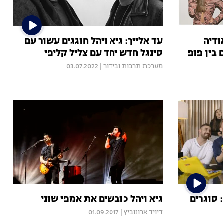
ודיה
עד אלייך: גיא ויהל חוגגים עשור עם
בין פופ
סינגל חדש יחד עם צליל קליפי
מערכת תרבות ובידור
|
03.07.2022
The Voice, עונה 5, פרק 19: סוגרים
גיא ויהל כובשים את אמפי שוני
דיויד ארונוביץ
|
01.09.2017