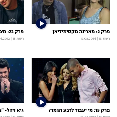
פרק 2: מארינה מקסימיליאן
פרק 22: מצעד השירים הגדולים
רשת 13
|
17.08.2014
רשת 13
|
4.2012
פרק 15: מי יעבור לרבע הגמר?
גיא ויהל- "Chasing Cars"