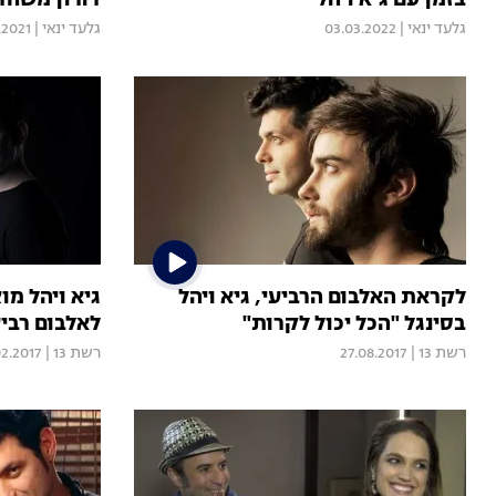
בזמן עם גיא ויהל
דורון משחר
גלעד ינאי
|
03.03.2022
גלעד ינאי
|
.2021
לקראת האלבום הרביעי, גיא ויהל
גיא ויהל מו
בסינגל "הכל יכול לקרות"
לאלבום רביע
רשת 13
|
27.08.2017
רשת 13
|
02.2017