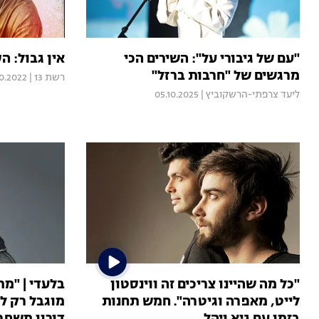
"עם של גיבורי על": השירים הכי
אין גבול: ה
מרגשים של "חרבות ברזל"
רשת 13
|
10.2022
ליעד צרפתי-הרשקוביץ
|
05.10.2025
"כל מה שהיינו צריכים זה ווינסטון
בלעדי | "מת
לייט, מאפרה וגיטרה". חמש תחנות
מוגבל רק לת