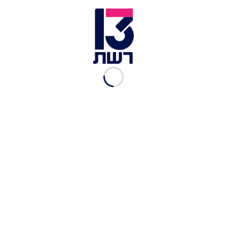
לקניות
נגה ניר נאמן
|
01.11.2022
3 נעצרו בחשד לפריצה למסופי
אשראי של עשרות עסקים
אלי סניור
|
19.07.2022
אישום: עבדו כשליחים שמסרו
כרטיסי אשראי - וגנבו עשרות
אלפי שקלים מלקוחות
אלי סניור
|
23.05.2022
הונאה שיטתית: 3 חשודים
שעקצו קשישים בהיקף של
עשרות אלפי שקלים
אלי סניור
|
15.02.2022
חשד: צילם פרטי אשראי
בעזרת משקפיו - וביצע
רכישות במאות אלפי שקלים
אלמוג בוקר
|
09.02.2022